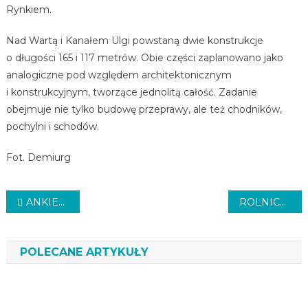
Rynkiem.
Nad Wartą i Kanałem Ulgi powstaną dwie konstrukcje
o długości 165 i 117 metrów. Obie części zaplanowano jako
analogiczne pod względem architektonicznym
i konstrukcyjnym, tworzące jednolitą całość. Zadanie
obejmuje nie tylko budowę przeprawy, ale też chodników,
pochylni i schodów.
Fot. Demiurg
Nawigacja
ANKIETA O PARKOWANIU
ROLNICY W CENTRUM
wpisu
POLECANE ARTYKUŁY