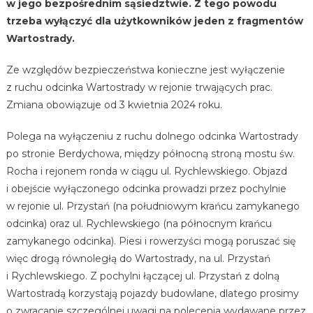
w jego bezpośrednim sąsiedztwie. Z tego powodu
trzeba wyłączyć dla użytkowników jeden z fragmentów
Wartostrady.
Ze względów bezpieczeństwa konieczne jest wyłączenie
z ruchu odcinka Wartostrady w rejonie trwających prac.
Zmiana obowiązuje od 3 kwietnia 2024 roku.
Polega na wyłączeniu z ruchu dolnego odcinka Wartostrady
po stronie Berdychowa, między północną stroną mostu św.
Rocha i rejonem ronda w ciągu ul. Rychlewskiego. Objazd
i obejście wyłączonego odcinka prowadzi przez pochylnie
w rejonie ul. Przystań (na południowym krańcu zamykanego
odcinka) oraz ul. Rychlewskiego (na północnym krańcu
zamykanego odcinka). Piesi i rowerzyści mogą poruszać się
więc drogą równoległą do Wartostrady, na ul. Przystań
i Rychlewskiego. Z pochylni łączącej ul. Przystań z dolną
Wartostradą korzystają pojazdy budowlane, dlatego prosimy
o zwracanie szczególnej uwagi na polecenia wydawane przez