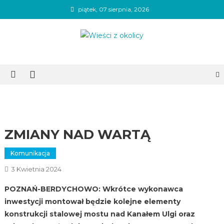
Skip
piątek, 07 sierpnia, 2026
to
content
Wieści z okolicy
ZMIANY NAD WARTĄ
Komunikacja
3 Kwietnia 2024
POZNAŃ-BERDYCHOWO: Wkrótce wykonawca
inwestycji montował będzie kolejne elementy
konstrukcji stalowej mostu nad Kanałem Ulgi oraz