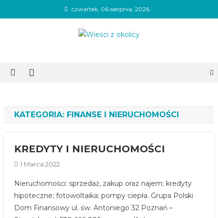
Skip
czwartek, 06 sierpnia, 2026
to
content
Wieści z okolicy
KATEGORIA:
FINANSE I NIERUCHOMOŚCI
KREDYTY I NIERUCHOMOŚCI
1 Marca 2022
Nieruchomości: sprzedaż, zakup oraz najem; kredyty
hipoteczne; fotowoltaika; pompy ciepła. Grupa Polski
Dom Finansowy ul. św. Antoniego 32 Poznań –