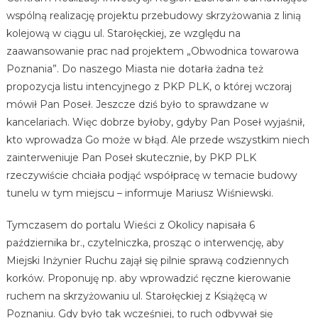
wspólną realizację projektu przebudowy skrzyżowania z linią
kolejową w ciągu ul. Starołęckiej, ze względu na
zaawansowanie prac nad projektem „Obwodnica towarowa
Poznania”. Do naszego Miasta nie dotarła żadna też
propozycja listu intencyjnego z PKP PLK, o której wczoraj
mówił Pan Poseł. Jeszcze dziś było to sprawdzane w
kancelariach. Więc dobrze byłoby, gdyby Pan Poseł wyjaśnił,
kto wprowadza Go może w błąd. Ale przede wszystkim niech
zainterweniuje Pan Poseł skutecznie, by PKP PLK
rzeczywiście chciała podjąć współpracę w temacie budowy
tunelu w tym miejscu – informuje Mariusz Wiśniewski.
Tymczasem do portalu Wieści z Okolicy napisała 6
października br., czytelniczka, prosząc o interwencję, aby
Miejski Inżynier Ruchu zajął się pilnie sprawą codziennych
korków. Proponuję np. aby wprowadzić ręczne kierowanie
ruchem na skrzyżowaniu ul. Starołęckiej z Książęcą w
Poznaniu. Gdy było tak wcześniej, to ruch odbywał się