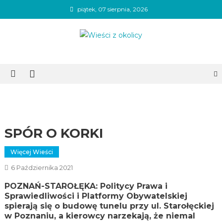
Skip
piątek, 07 sierpnia, 2026
to
content
Wieści z okolicy
SPÓR O KORKI
Więcej Wieści
6 Października 2021
POZNAŃ-STAROŁĘKA: Politycy Prawa i
Sprawiedliwości i Platformy Obywatelskiej
spierają się o budowę tunelu przy ul. Starołęckiej
w Poznaniu, a kierowcy narzekają, że niemal