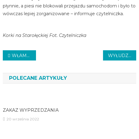
płynnie, a piesi nie blokowali przejazdu samochodom i było to
wówczas lepiej zorganizowane – informuje czytelniczka.
Korki na Starołęckiej Fot. Czytelniczka
Nawigacja
WŁAMYWACZ ZATRZYMANY
WYŁUDZIŁ PIENIĄDZE
wpisu
POLECANE ARTYKUŁY
ZAKAZ WYPRZEDZANIA
20 września 2022