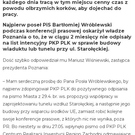
każdego dnia tracą w tym miejscu cenny czas z
powodu olbrzymich korków, aby dojechać do
pracy.
Najpierw poseł PiS Bartłomiej Wróblewski
podczas konferencji prasowej oskarżył władze
Poznania o to, że w ciągu 2 miesięcy nie odpisały
na list intencyjny PKP PLK w sprawie budowy
wiaduktu lub tunelu przy ul. Starołęckiej.
Dość szybko odpowiedział mu Mariusz Wiśniewski, zastępca
prezydenta Poznania:
– Mam serdeczną prośbę do Pana Posła Wróblewskiego, by
najpierw zdopingował PKP PLK do pozytywnego odpisania
na pismo Miasta z 29.4. br. ws. propozycji współpracy w
zaprojektowaniu tunelu wzdłuż Starołęckiej, a następnie jego
budowy przy wsparciu środków UE, zamiast robić kolejne
swoje konferencje prasowe, z których nic nie wynika, poza
PR. Bo niestety w dniu 27.05. wpłynęło pismo od PKP PLK
Centrum Realizacji Inwestycji Region Zachodni odmawiające