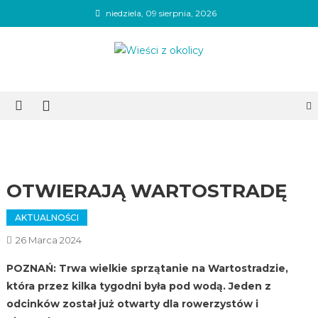
Skip
niedziela, 09 sierpnia, 2026
to
content
Wieści z okolicy
OTWIERAJĄ WARTOSTRADĘ
AKTUALNOŚCI
26 Marca 2024
POZNAŃ: Trwa wielkie sprzątanie na Wartostradzie,
która przez kilka tygodni była pod wodą. Jeden z
odcinków został już otwarty dla rowerzystów i