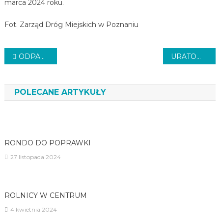
marca 2024 roku.
Fot. Zarząd Dróg Miejskich w Poznaniu
Nawigacja
ODPADŁ SUFIT
URATOWALI SOWĘ
wpisu
POLECANE ARTYKUŁY
RONDO DO POPRAWKI
27 listopada 2024
ROLNICY W CENTRUM
4 kwietnia 2024