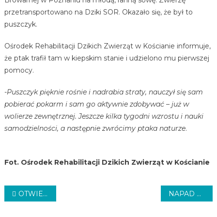
przetransportowano na Dziki SOR. Okazało się, że był to
puszczyk.
Ośrodek Rehabilitacji Dzikich Zwierząt w Kościanie informuje,
że ptak trafił tam w kiepskim stanie i udzielono mu pierwszej
pomocy.
-Puszczyk pięknie rośnie i nadrabia straty, nauczył się sam
pobierać pokarm i sam go aktywnie zdobywać – już w
wolierze zewnętrznej. Jeszcze kilka tygodni wzrostu i nauki
samodzielności, a następnie zwrócimy ptaka naturze
.
Fot. Ośrodek Rehabilitacji Dzikich Zwierząt w Kościanie
Nawigacja
OTWIERAJĄ WARTOSTRADĘ
NAPAD NA KIEROWCĘ
wpisu