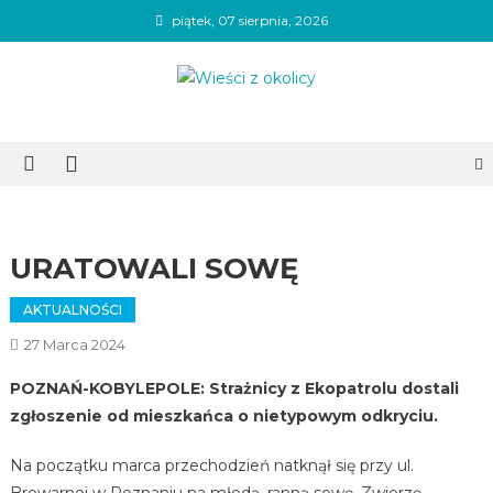
Skip
piątek, 07 sierpnia, 2026
to
content
Wieści z okolicy
URATOWALI SOWĘ
AKTUALNOŚCI
27 Marca 2024
POZNAŃ-KOBYLEPOLE: Strażnicy z Ekopatrolu dostali
zgłoszenie od mieszkańca o nietypowym odkryciu.
Na początku marca przechodzień natknął się przy ul.
Browarnej w Poznaniu na młodą, ranną sowę. Zwierzę