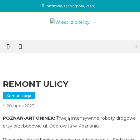
Skip
niedziela, 09 sierpnia, 2026
to
content
Wieści z okolicy
REMONT ULICY
Komunikacja
28 Lipca 2023
POZNAŃ-ANTONINEK:
Trwają intensywnne roboty drogowe
przy przebudowie ul. Dobrowita w Poznaniu.
Prace ruszyły od koniec czerwca na odcinku od ul. Sędziwoja