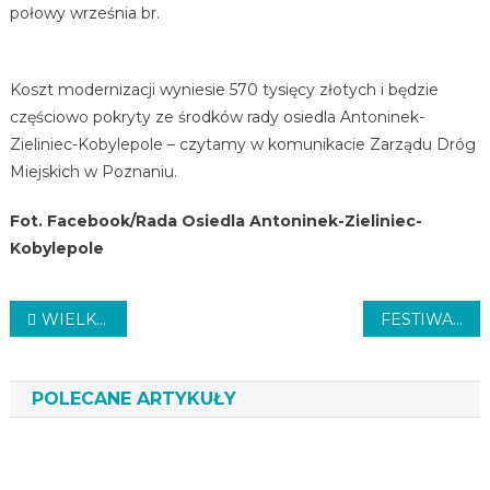
połowy września br.
Koszt modernizacji wyniesie 570 tysięcy złotych i będzie
częściowo pokryty ze środków rady osiedla Antoninek-
Zieliniec-Kobylepole – czytamy w komunikacie Zarządu Dróg
Miejskich w Poznaniu.
Fot. Facebook/Rada Osiedla Antoninek-Zieliniec-
Kobylepole
Nawigacja
WIELKI POŻAR (AKTUALIZACJA)
FESTIWAL DREWNA
wpisu
POLECANE ARTYKUŁY