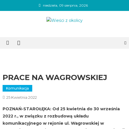
Skip
niedziela, 09 sierpnia, 2026
to
content
Wieści z okolicy
PRACE NA WAGROWSKIEJ
Komunikacja
25 Kwietnia 2022
POZNAŃ-STAROŁĘKA: Od 25 kwietnia do 30 września
2022 r., w związku z rozbudową układu
komunikacyjnego w rejonie ul. Wagrowskiej w