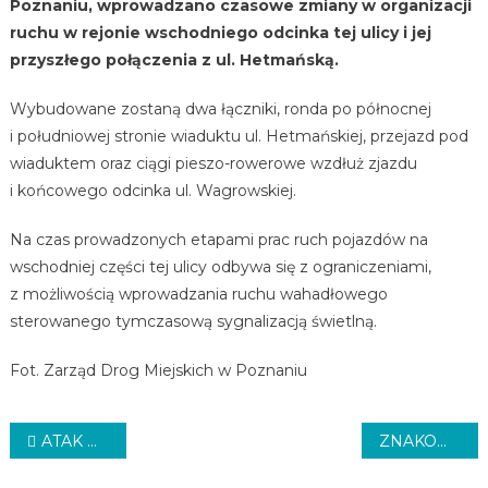
Poznaniu, wprowadzano czasowe zmiany w organizacji
ruchu w rejonie wschodniego odcinka tej ulicy i jej
przyszłego połączenia z ul. Hetmańską.
Wybudowane zostaną dwa łączniki, ronda po północnej
i południowej stronie wiaduktu ul. Hetmańskiej, przejazd pod
wiaduktem oraz ciągi pieszo-rowerowe wzdłuż zjazdu
i końcowego odcinka ul. Wagrowskiej.
Na czas prowadzonych etapami prac ruch pojazdów na
wschodniej części tej ulicy odbywa się z ograniczeniami,
z możliwością wprowadzania ruchu wahadłowego
sterowanego tymczasową sygnalizacją świetlną.
Fot. Zarząd Drog Miejskich w Poznaniu
Nawigacja
ATAK NOŻOWNIKA
ZNAKOWANIE ROWERÓW
wpisu