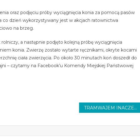
zenia oraz podjęciu próby wyciągnięcia konia za pomocą pasów
a co dzień wykorzystywany jest w akcjach ratownictwa
ciowo na brzeg.
olniczy, a następnie podjęto kolejną próbę wyciągnięcia
eniem konia. Zwierzę zostało wytarte ręcznikami, okryte kocami
chnię ciała zwierzęcia. Po około 30 minutach koń doszedł do
ajni – czytamy na Facebook’u Komendy Miejskiej Państwowej
TRAMWAJEM INACZEJ