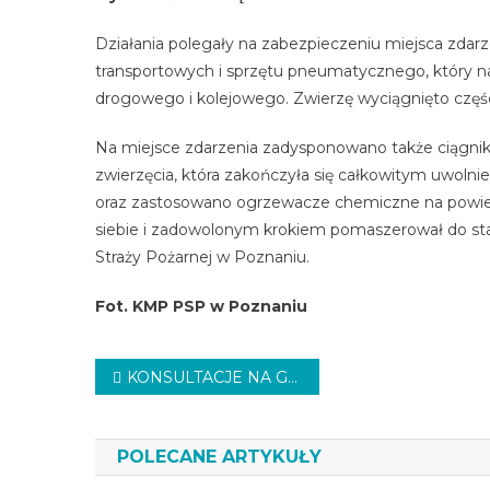
Działania polegały na zabezpieczeniu miejsca zdar
transportowych i sprzętu pneumatycznego, który n
drogowego i kolejowego. Zwierzę wyciągnięto częś
Na miejsce zdarzenia zadysponowano także ciągnik r
zwierzęcia, która zakończyła się całkowitym uwolni
oraz zastosowano ogrzewacze chemiczne na powierz
siebie i zadowolonym krokiem pomaszerował do st
Straży Pożarnej w Poznaniu.
Fot. KMP PSP w Poznaniu
Nawigacja
KONSULTACJE NA GŁUSZYNIE
wpisu
POLECANE ARTYKUŁY