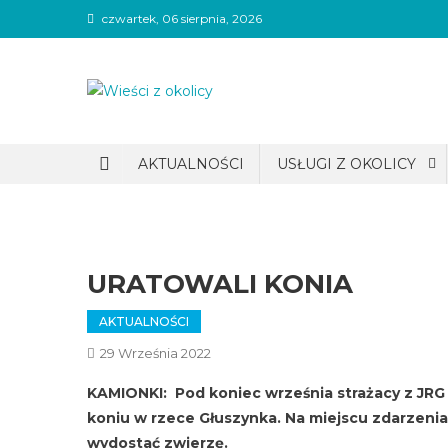
Skip
czwartek, 06 sierpnia, 2026
to
content
Wieści z okolicy
AKTUALNOŚCI
USŁUGI Z OKOLICY
URATOWALI KONIA
AKTUALNOŚCI
29 Września 2022
KAMIONKI:
Pod koniec września strażacy z JRG
koniu w rzece Głuszynka. Na miejscu zdarzenia 
wydostać zwierzę.