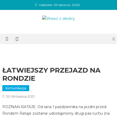
Skip
niedziela, 09 sierpnia, 2026
to
content
Wieści z okolicy
ŁATWIEJSZY PRZEJAZD NA
RONDZIE
Komunikacja
30 Września 2021
POZNAŃ-RATAJE: Od rana 1 października na jezdni przed
Rondem Rataje zostanie udostępniony drugi pas ruchu (na