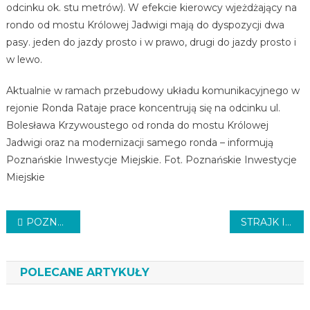
odcinku ok. stu metrów). W efekcie kierowcy wjeżdżający na
rondo od mostu Królowej Jadwigi mają do dyspozycji dwa
pasy. jeden do jazdy prosto i w prawo, drugi do jazdy prosto i
w lewo.
Aktualnie w ramach przebudowy układu komunikacyjnego w
rejonie Ronda Rataje prace koncentrują się na odcinku ul.
Bolesława Krzywoustego od ronda do mostu Królowej
Jadwigi oraz na modernizacji samego ronda – informują
Poznańskie Inwestycje Miejskie. Fot. Poznańskie Inwestycje
Miejskie
Nawigacja
POZNAŃ BEZ OBWODNICY?
STRAJK I ZMIANY W POGOTOWIU
wpisu
POLECANE ARTYKUŁY