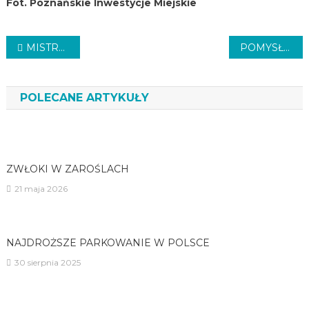
Fot. Poznańskie Inwestycje Miejskie
Nawigacja
MISTRZOWSKA FETA LECHA (VIDEO)
POMYSŁ NA SKWER
wpisu
POLECANE ARTYKUŁY
ZWŁOKI W ZAROŚLACH
21 maja 2026
NAJDROŻSZE PARKOWANIE W POLSCE
30 sierpnia 2025