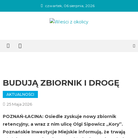
Skip
czwartek, 06 sierpnia, 2026
to
content
Wieści z okolicy
BUDUJĄ ZBIORNIK I DROGĘ
AKTUALNOŚCI
25 Maja 2026
POZNAŃ-ŁACINA: Osiedle zyskuje nowy zbiornik
retencyjny, a wraz z nim ulicę Olgi Sipowicz „Kory”.
Poznańskie Inwestycje Miejskie informują, że trwają