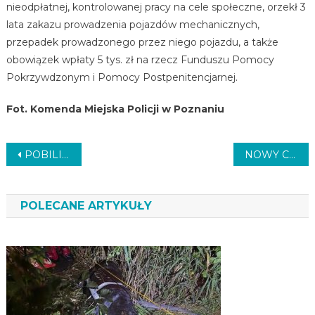
nieodpłatnej, kontrolowanej pracy na cele społeczne, orzekł 3
lata zakazu prowadzenia pojazdów mechanicznych,
przepadek prowadzonego przez niego pojazdu, a także
obowiązek wpłaty 5 tys. zł na rzecz Funduszu Pomocy
Pokrzywdzonym i Pomocy Postpenitencjarnej.
Fot. Komenda Miejska Policji w Poznaniu
Nawigacja
POBILI TAKSÓWKARZA
NOWY CHODNIK
wpisu
POLECANE ARTYKUŁY