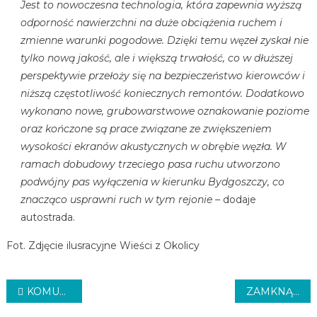
Jest to nowoczesna technologia, która zapewnia wyższą
odporność nawierzchni na duże obciążenia ruchem i
zmienne warunki pogodowe. Dzięki temu węzeł zyskał nie
tylko nową jakość, ale i większą trwałość, co w dłuższej
perspektywie przełoży się na bezpieczeństwo kierowców i
niższą częstotliwość koniecznych remontów. Dodatkowo
wykonano nowe, grubowarstwowe oznakowanie poziome
oraz kończone są prace związane ze zwiększeniem
wysokości ekranów akustycznych w obrębie węzła. W
ramach dobudowy trzeciego pasa ruchu utworzono
podwójny pas wyłączenia w kierunku Bydgoszczy, co
znacząco usprawni ruch w tym rejonie –
dodaje
autostrada.
Fot. Zdjęcie ilusracyjne Wieści z Okolicy
Nawigacja
KOMUNIKACJA NA ODPUST TULECKI
ZAMKNĄ ULICĘ