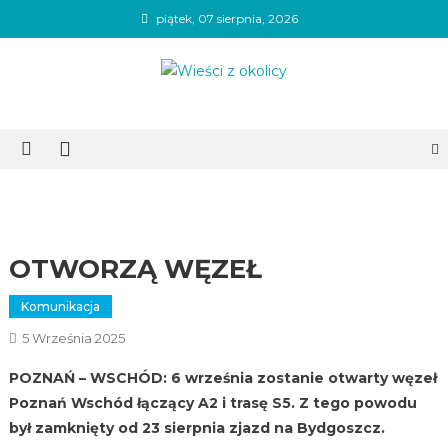
Skip
piątek, 07 sierpnia, 2026
to
content
Wieści z okolicy
OTWORZĄ WĘZEŁ
Komunikacja
5 Września 2025
POZNAŃ – WSCHÓD: 6 września zostanie otwarty węzeł
Poznań Wschód łączący A2 i trasę S5. Z tego powodu
był zamknięty od 23 sierpnia zjazd na Bydgoszcz.