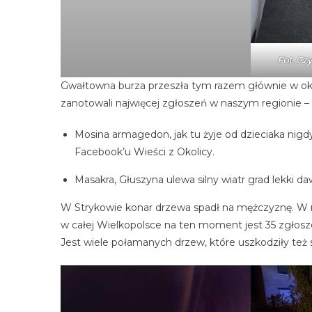
Fot. Cz
Gwałtowna burza przeszła tym razem głównie w okol
zanotowali najwięcej zgłoszeń w naszym regionie –
Mosina armagedon, jak tu żyje od dzieciaka nig
Facebook’u Wieści z Okolicy.
Masakra, Głuszyna ulewa silny wiatr grad lekki da
W Strykowie konar drzewa spadł na mężczyznę. W re
w całej Wielkopolsce na ten moment jest 35 zgło
Jest wiele połamanych drzew, które uszkodziły te