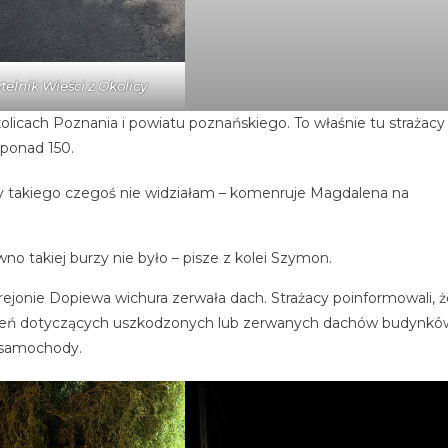
ytelnik Wieści z Okolicy
icach Poznania i powiatu poznańskiego. To właśnie tu strażacy
 ponad 150.
dy takiego czegoś nie widziałam – komenruje Magdalena na
wno takiej burzy nie było – pisze z kolei Szymon.
jonie Dopiewa wichura zerwała dach. Strażacy poinformowali, ż
szeń dotyczących uszkodzonych lub zerwanych dachów budynkó
ż samochody.