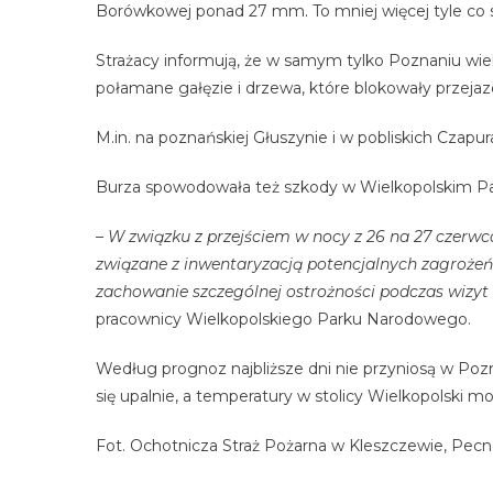
Borówkowej ponad 27 mm. To mniej więcej tyle co s
Strażacy informują, że w samym tylko Poznaniu wiele
połamane gałęzie i drzewa, które blokowały przeja
M.in. na poznańskiej Głuszynie i w pobliskich Czapur
Burza spowodowała też szkody w Wielkopolskim Pa
– W związku z przejściem w nocy z 26 na 27 czerw
związane z inwentaryzacją potencjalnych zagrożeń 
zachowanie szczególnej ostrożności podczas wizy
pracownicy Wielkopolskiego Parku Narodowego.
Według prognoz najbliższe dni nie przyniosą w Poz
się upalnie, a temperatury w stolicy Wielkopolski m
Fot. Ochotnicza Straż Pożarna w Kleszczewie, Pecn