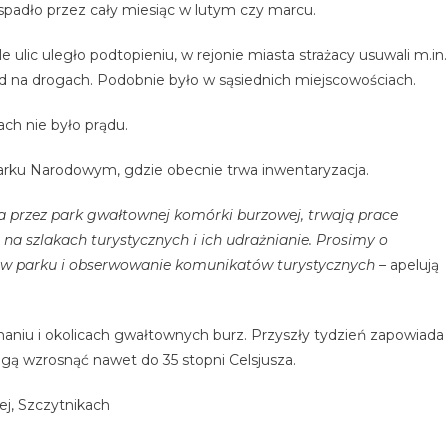
padło przez cały miesiąc w lutym czy marcu.
 ulic uległo podtopieniu, w rejonie miasta strażacy usuwali m.in.
zd na drogach. Podobnie było w sąsiednich miejscowościach.
ach nie było prądu.
rku Narodowym, gdzie obecnie trwa inwentaryzacja.
ca przez park gwałtownej komórki burzowej, trwają prace
na szlakach turystycznych i ich udrażnianie. Prosimy o
t w parku i obserwowanie komunikatów turystycznych –
apelują
naniu i okolicach gwałtownych burz. Przyszły tydzień zapowiada
ogą wzrosnąć nawet do 35 stopni Celsjusza.
ej, Szczytnikach