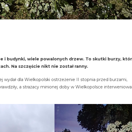
 i budynki, wiele powalonych drzew. To skutki burzy, któ
ach. Na szczęście nikt nie został ranny.
j wydał dla Wielkopolski ostrzeżenie II stopnia przed burzami,
awdziły, a strażacy minionej doby w Wielkopolsce interweniowal