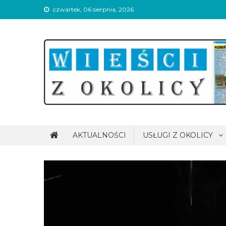
Skip
czwartek, 06 sierpnia, 2026
to
content
Wieści z okolicy
AKTUALNOŚCI
USŁUGI Z OKOLICY