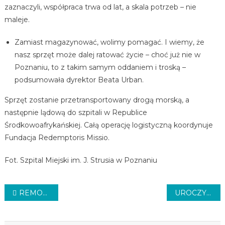
zaznaczyli, współpraca trwa od lat, a skala potrzeb – nie
maleje.
Zamiast magazynować, wolimy pomagać. I wiemy, że
nasz sprzęt może dalej ratować życie – choć już nie w
Poznaniu, to z takim samym oddaniem i troską –
podsumowała dyrektor Beata Urban.
Sprzęt zostanie przetransportowany drogą morską, a
następnie lądową do szpitali w Republice
Środkowoafrykańskiej. Całą operację logistyczną koordynuje
Fundacja Redemptoris Missio.
Fot. Szpital Miejski im. J. Strusia w Poznaniu
Nawigacja
REMONT ULICY
UROCZYSTOŚĆ W SZKOLE
wpisu