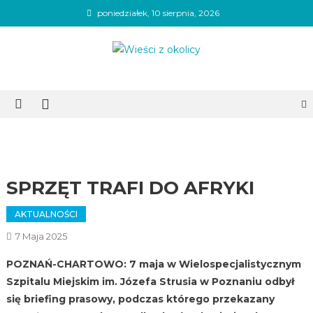
Skip
poniedziałek, 10 sierpnia, 2026
to
content
Wieści z okolicy
SPRZĘT TRAFI DO AFRYKI
AKTUALNOŚCI
7 Maja 2025
POZNAŃ-CHARTOWO: 7 maja w Wielospecjalistycznym
Szpitalu Miejskim im. Józefa Strusia w Poznaniu odbył
się briefing prasowy, podczas którego przekazany