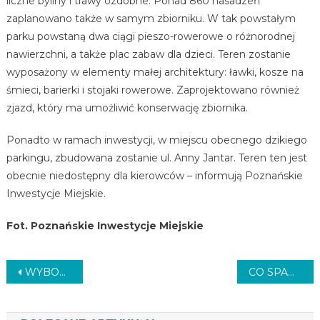
liczne byliny i trawy ozdobne. Ponad 860 nasadzeń
zaplanowano także w samym zbiorniku. W tak powstałym
parku powstaną dwa ciągi pieszo-rowerowe o różnorodnej
nawierzchni, a także plac zabaw dla dzieci. Teren zostanie
wyposażony w elementy małej architektury: ławki, kosze na
śmieci, barierki i stojaki rowerowe. Zaprojektowano również
zjazd, który ma umożliwić konserwację zbiornika.
Ponadto w ramach inwestycji, w miejscu obecnego dzikiego
parkingu, zbudowana zostanie ul. Anny Jantar. Teren ten jest
obecnie niedostępny dla kierowców – informują Poznańskie
Inwestycje Miejskie.
Fot. Poznańskie Inwestycje Miejskie
Nawigacja
WYBORY DO RAD OSIEDLI
CO SPADŁO Z KOSMOSU?
wpisu