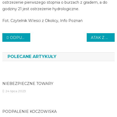
ostrzeżenie pierwszego stopnia o burzach z gradem, a do
godziny 21 jest ostrzeżenie hydrologiczne.
Fot. Czytelnik WIeści z Okolicy, Info Poznań
Nawigacja
ODPUST TULECKI
ATAK Z NOŻEM
wpisu
POLECANE ARTYKUŁY
NIEBEZPIECZNE TOWARY
24 lipca 2023
PODPALENIE KOCZOWISKA