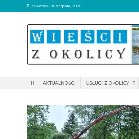
Skip
czwartek, 06 sierpnia, 2026
to
content
Wieści z okolicy
AKTUALNOŚCI
USŁUGI Z OKOLICY