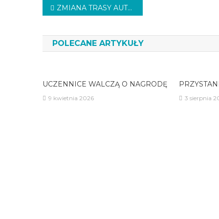
Nawigacja
ZMIANA TRASY AUTOBUSU
wpisu
POLECANE ARTYKUŁY
UCZENNICE WALCZĄ O NAGRODĘ
PRZYSTAN
9 kwietnia 2026
3 sierpnia 