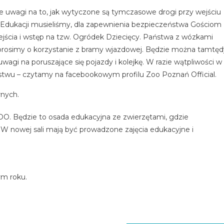
e uwagi na to, jak wytyczone są tymczasowe drogi przy wejściu
dukacji musieliśmy, dla zapewnienia bezpieczeństwa Gościom
jścia i wstęp na tzw. Ogródek Dziecięcy. Państwa z wózkami
 prosimy o korzystanie z bramy wjazdowej. Będzie można tamtęd
agi na poruszające się pojazdy i kolejkę. W razie wątpliwości w
twu – czytamy na facebookowym profilu Zoo Poznań Official.
rnych.
O. Będzie to osada edukacyjna ze zwierzętami, gdzie
. W nowej sali mają być prowadzone zajęcia edukacyjne i
ym roku.