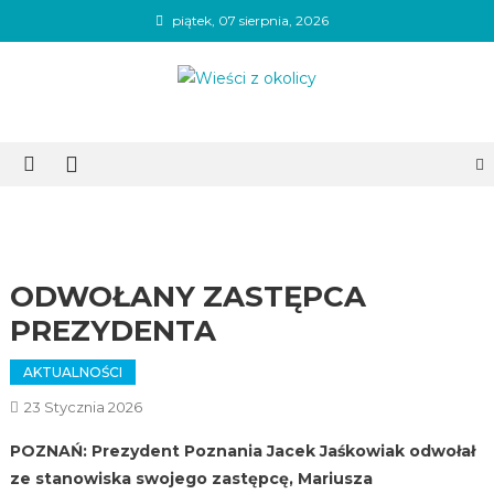
Skip
piątek, 07 sierpnia, 2026
to
content
Wieści z okolicy
ODWOŁANY ZASTĘPCA
PREZYDENTA
AKTUALNOŚCI
23 Stycznia 2026
POZNAŃ: Prezydent Poznania Jacek Jaśkowiak odwołał
ze stanowiska swojego zastępcę, Mariusza