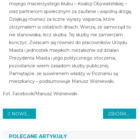
mojego macierzystego klubu – Koalicji Obywatelskiej –
oraz partnerom społecznym za zaufanie i wspólną drogę.
Dziękuję również za liczne wyrazy wsparcia, które
otrzymałem w ostatnich dniach. Wierzę, że samorząd to
nie stanowiska, lecz służba. Tej służby nie zamierzam
kończyć. Zwracam się również do pracowników Urzędu
Miasta i jednostek miejskich: niezależnie od działań
Prezydenta Miasta i jego politycznego otoczenia,
pozostańcie wierni zasadom służby publicznej.
Pamiętajcie, że suwerenem władzy w Poznaniu są
mieszkańcy – podsumowuje Mariusz Wiśniewski.
Fot. Facebook/Mariusz Wiśniewski
Nawigacja
NOWE PRZEJŚCIA
ZBIÓRKA I FINAŁ WOŚP
wpisu
POLECANE ARTYKUŁY