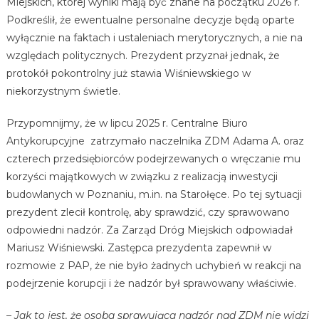
Miejskich, której wyniki mają być znane na początku 2026 r.
Podkreślił, że ewentualne personalne decyzje będą oparte
wyłącznie na faktach i ustaleniach merytorycznych, a nie na
względach politycznych. Prezydent przyznał jednak, że
protokół pokontrolny już stawia Wiśniewskiego w
niekorzystnym świetle.
Przypomnijmy, że w lipcu 2025 r. Centralne Biuro
Antykorupcyjne zatrzymało naczelnika ZDM Adama A. oraz
czterech przedsiębiorców podejrzewanych o wręczanie mu
korzyści majątkowych w związku z realizacją inwestycji
budowlanych w Poznaniu, m.in. na Starołęce. Po tej sytuacji
prezydent zlecił kontrolę, aby sprawdzić, czy sprawowano
odpowiedni nadzór. Za Zarząd Dróg Miejskich odpowiadał
Mariusz Wiśniewski. Zastępca prezydenta zapewnił w
rozmowie z PAP, że nie było żadnych uchybień w reakcji na
podejrzenie korupcji i że nadzór był sprawowany właściwie.
– Jak to jest, że osoba sprawująca nadzór nad ZDM nie widzi