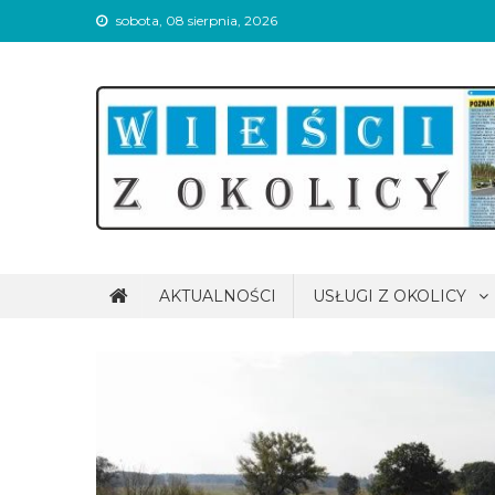
Skip
sobota, 08 sierpnia, 2026
to
content
Wieści z okolicy
AKTUALNOŚCI
USŁUGI Z OKOLICY