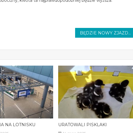
i robocizny, kwota ta najprawdopodobniej będzie wyższa.
BĘDZIE NOWY ZJAZD
A NA LOTNISKU
URATOWALI PISKLAKI