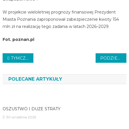
W projekcie wieloletniej prognozy finansowej Prezydent
Miasta Poznania zaproponował zabezpieczenie kwoty 154
mln zł na realizację tego zadania w latach 2026–2029.
Fot. poznan.pl
Nawigacja
TYMCZASOWA LINIA
PODZIELNIA JUŻ DZIAŁA
wpisu
POLECANE ARTYKUŁY
OSZUSTWO I DUŻE STRATY
30 września 2025