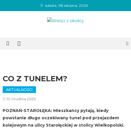
Skip
sobota, 08 sierpnia, 2026
to
content
Wieści z okolicy
CO Z TUNELEM?
AKTUALNOŚCI
10 Grudnia 2025
POZNAŃ-STAROŁĘKA: Mieszkańcy pytają, kiedy
powstanie długo oczekiwany tunel pod przejazdem
kolejowym na ulicy Starołęckiej w stolicy Wielkopolski.