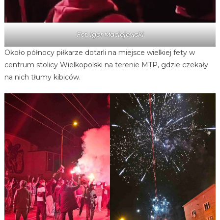
Fot. Igor Maciejewski
Około północy piłkarze dotarli na miejsce wielkiej fety w
centrum stolicy Wielkopolski na terenie MTP, gdzie czekały
na nich tłumy kibiców.