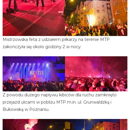
Mistrzowska feta z udziałem piłkarzy na terenie MTP
zakończyła się około godziny 2 w nocy.
Z powodu dużego napływu kibiców dla ruchu zamknięto
przejazd ulicami w pobliżu MTP m.in. ul. Grunwaldzką i
Bukowską w Poznaniu.