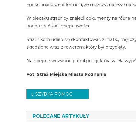
Funkcjonariusze informują, że mężczyzna leżał na kur
W plecaku strażnicy znaleźli dokumenty na różne n
podpoznańskiej miejscowości.
Strażnikom udało się skontaktować z matką mężczyzn
skradziona wraz z rowerem, który był przypięty.
Na miejsce wezwano patrol policji, która zajęła wyja
Fot. Straż Miejska Miasta Poznania
Nawigacja
SZYBKA POMOC
wpisu
POLECANE ARTYKUŁY