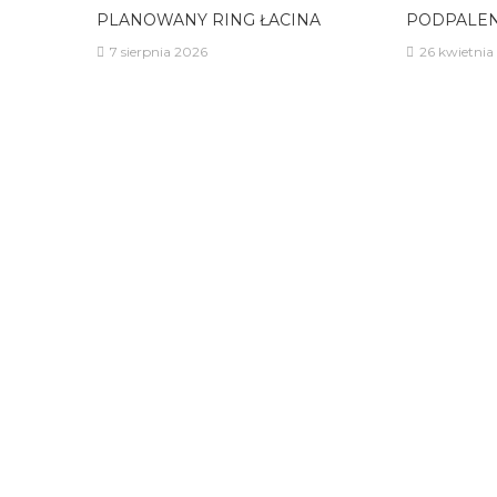
PLANOWANY RING ŁACINA
PODPALEN
7 sierpnia 2026
26 kwietnia