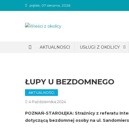
Skip
piątek, 07 sierpnia, 2026
to
content
Wieści z okolicy
AKTUALNOŚCI
USŁUGI Z OKOLICY
ŁUPY U BEZDOMNEGO
AKTUALNOŚCI
4 Października 2024
POZNAŃ-STAROŁĘKA: Strażnicy z referatu Inter
dotyczącą bezdomnej osoby na ul. Sandomiers