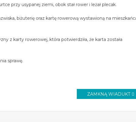
tce przy usypanej ziemi, obok stał rower i leżał plecak.
azwiska, biżuterię oraz kartę rowerową wystawioną na mieszkańc
y z karty rowerowej, która potwierdziła, że karta została
śnia sprawę.
ZAMKNĄ WIADUKT