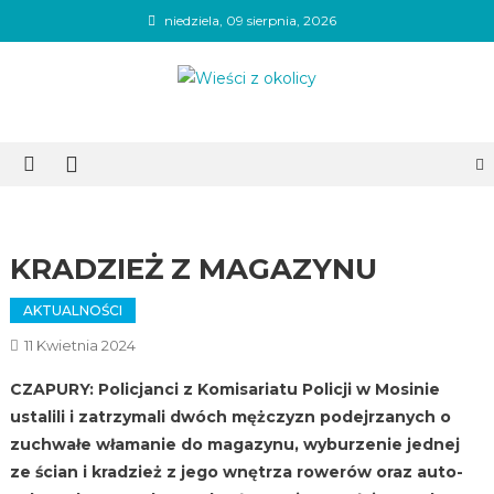
Skip
niedziela, 09 sierpnia, 2026
to
content
Wieści z okolicy
KRADZIEŻ Z MAGAZYNU
AKTUALNOŚCI
11 Kwietnia 2024
CZAPURY: Policjanci z Komisariatu Policji w Mosinie
ustalili i zatrzymali dwóch mężczyzn podejrzanych o
zuchwałe włamanie do magazynu, wyburzenie jednej
ze ścian i kradzież z jego wnętrza rowerów oraz auto-