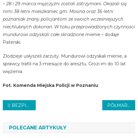
– 28 i 29 marca mężczyźni zostali zatrzymani. Okazali się
nimi 38-letni mieszkaniec gm. Mosina oraz 36-letni
poznaniak znany policjantom ze swoich wcześniejszych
niechlubnych dokonań. W toku przeprowadzonych czynności
mundurowi odzyskali całe skradzione mienie –
dodaje
Paterski.
Złodzieje usłyszeli zarzuty. Mundurowi odzyskali mienie, a
sprawcy trafili na 3-miesiące do aresztu. Grozi im do 10 lat
więzienia.
Fot. Komenda Miejska Policji w Poznaniu
Nawigacja
BEZPIECZNIEJ NA SKRZYŻOWANIU
PÓŁMARATON I UTRUDNIENIA
wpisu
POLECANE ARTYKUŁY