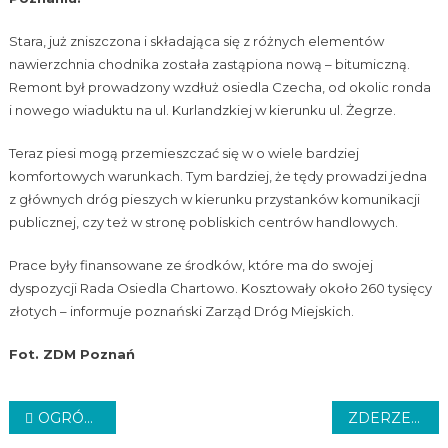
Stara, już zniszczona i składająca się z różnych elementów
nawierzchnia chodnika została zastąpiona nową – bitumiczną.
Remont był prowadzony wzdłuż osiedla Czecha, od okolic ronda
i nowego wiaduktu na ul. Kurlandzkiej w kierunku ul. Żegrze.
Teraz piesi mogą przemieszczać się w o wiele bardziej
komfortowych warunkach. Tym bardziej, że tędy prowadzi jedna
z głównych dróg pieszych w kierunku przystanków komunikacji
publicznej, czy też w stronę pobliskich centrów handlowych.
Prace były finansowane ze środków, które ma do swojej
dyspozycji Rada Osiedla Chartowo. Kosztowały około 260 tysięcy
złotych – informuje poznański Zarząd Dróg Miejskich.
Fot. ZDM Poznań
Nawigacja
OGRÓDEK EKOLOGICZNY
ZDERZENIE I POŻAR