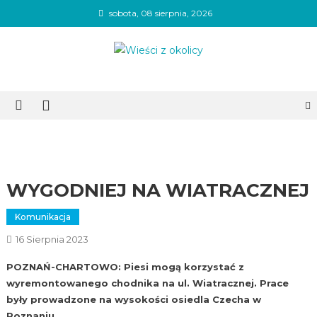
Skip
sobota, 08 sierpnia, 2026
to
content
Wieści z okolicy
WYGODNIEJ NA WIATRACZNEJ
Komunikacja
16 Sierpnia 2023
POZNAŃ-CHARTOWO: Piesi mogą korzystać z
wyremontowanego chodnika na ul. Wiatracznej. Prace
były prowadzone na wysokości osiedla Czecha w
Poznaniu.