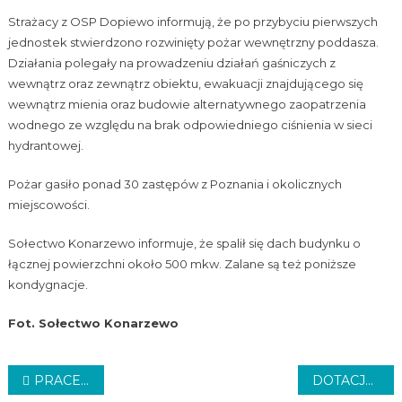
Strażacy z OSP Dopiewo informują, że po przybyciu pierwszych
jednostek stwierdzono rozwinięty pożar wewnętrzny poddasza.
Działania polegały na prowadzeniu działań gaśniczych z
wewnątrz oraz zewnątrz obiektu, ewakuacji znajdującego się
wewnątrz mienia oraz budowie alternatywnego zaopatrzenia
wodnego ze względu na brak odpowiedniego ciśnienia w sieci
hydrantowej.
Pożar gasiło ponad 30 zastępów z Poznania i okolicznych
miejscowości.
Sołectwo Konarzewo informuje, że spalił się dach budynku o
łącznej powierzchni około 500 mkw. Zalane są też poniższe
kondygnacje.
Fot. Sołectwo Konarzewo
Nawigacja
PRACE NA ORLEJ
DOTACJE NA PIEC