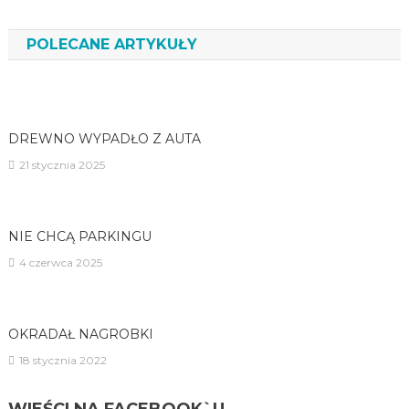
wpisu
POLECANE ARTYKUŁY
DREWNO WYPADŁO Z AUTA
21 stycznia 2025
NIE CHCĄ PARKINGU
4 czerwca 2025
OKRADAŁ NAGROBKI
18 stycznia 2022
WIEŚCI NA FACEBOOK`U