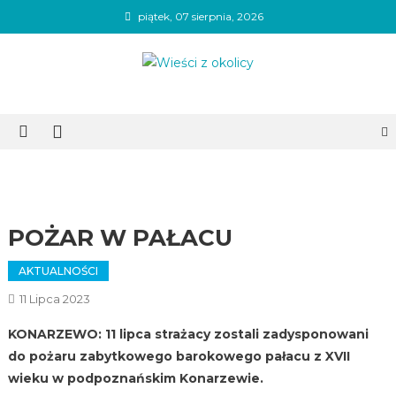
Skip
piątek, 07 sierpnia, 2026
to
content
Wieści z okolicy
POŻAR W PAŁACU
AKTUALNOŚCI
11 Lipca 2023
KONARZEWO: 11 lipca strażacy zostali zadysponowani
do pożaru zabytkowego barokowego pałacu z XVII
wieku w podpoznańskim Konarzewie.