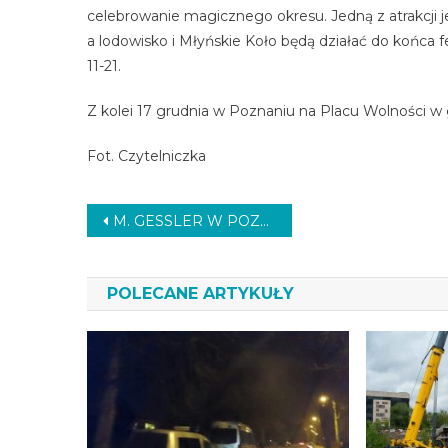
celebrowanie magicznego okresu. Jedną z atrakcji je
a lodowisko i Młyńskie Koło będą działać do końca f
11-21.
Z kolei 17 grudnia w Poznaniu na Placu Wolności w g
Fot. Czytelniczka
Nawigacja
M. GESSLER W POZNANIU
wpisu
POLECANE ARTYKUŁY