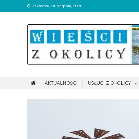
Skip
czwartek, 06 sierpnia, 2026
to
content
Wieści z okolicy
AKTUALNOŚCI
USŁUGI Z OKOLICY