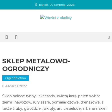
Skip
piątek, 07 sierpnia, 2026
to
content
Wieści z okolicy
SKLEP METALOWO-
OGRODNICZY
Ogrodnictwo
4 Marca 2022
Sklep poleca: rynny i akcesoria, świeżą korę, pełen wybór
ziemi i nawozów, rury szare, pomarańczowe, drenażowe, a
także śruby, gwoździe , wkręty, art. ciesielskie, art. malarskie i