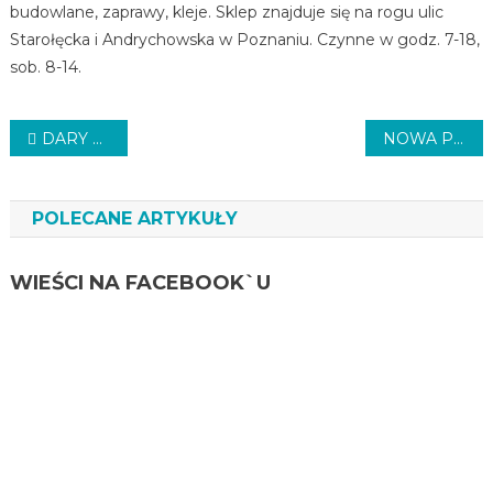
budowlane, zaprawy, kleje. Sklep znajduje się na rogu ulic
Starołęcka i Andrychowska w Poznaniu. Czynne w godz. 7-18,
sob. 8-14.
Nawigacja
DARY Z POZNANIA DLA UKRAINY
NOWA PŁYTA
wpisu
POLECANE ARTYKUŁY
WIEŚCI NA FACEBOOK`U