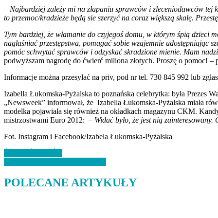
– Najbardziej zależy mi na złapaniu sprawców i zleceniodawców tej kr
to przemoc/kradzieże będą sie szerzyć na coraz większą skalę. Przest
Tym bardziej, że włamanie do czyjegoś domu, w którym śpią dzieci moż
nagłaśniać przestępstwa, pomagać sobie wzajemnie udostępniając szcz
pomóc schwytać sprawców i odzyskać skradzione mienie. Mam nadzi
podwyższam nagrodę do ćwierć miliona złotych. Proszę o pomoc! – 
Informacje można przesyłać na priv, pod nr tel. 730 845 992 lub zgłas
Izabella Łukomska-Pyżalska to poznańska celebrytka: była Prezes W
„Newsweek” informował, że Izabella Łukomska-Pyżalska miała równie
modelka pojawiała się również na okładkach magazynu CKM. Kandydo
mistrzostwami Euro 2012:
–
Widać było, że jest nią zainteresowany. 
Fot. Instagram i Facebook/Izabela Łukomska-Pyżalska
Nawigacja
ŚMIERĆ 3 OSÓB
ZAMKNĘLI WARTOSTRADĘ
wpisu
POLECANE ARTYKUŁY