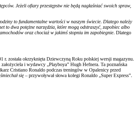
tępców. Jeżeli ofiary przestępstw nie będą nagłaśniać swoich spraw,
 rodziny to fundamentalne wartości w naszym świecie. Dlatego należy
net to dwa potężne narzędzia, które mogą odstraszyć, zapobiec albo
amochodów oraz chociaż w jakimś stopniu im zapobiegnie
. Dlatego
1 r. została okrzyknięta Dziewczyną Roku polskiej wersji magazynu.
ji założyciela i wydawcy „Playboya” Hugh Hefnera. Ta poznańska
łkarz Cristiano Ronaldo podczas treningów w Opalenicy przed
uśmiechał się
– przywoływał słowa kolegi Ronaldo „Super Express”.