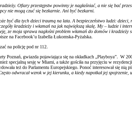
adzieży. Ofiary przestępstw powinny je nagłaśniać, a nie się bać przes
ępcy nie mogą czuć się bezkarnie. Ani być bezkarni.
e być dla tych dzieci traumą na lata. A bezpieczeństwo ludzi: dzieci,
egóły kradzieży i włamań na jak największą skalę. My – ludzie i inter
eję, ze moja sprawa nagłośni problem włamań do domów i kradzieży s
pisze na Facebook’u Izabella Łukomska-Pyżalska.
zać na policję pod nr 112.
arty Poznań, gwiazda pojawiająca się na okładkach „Playboya”. W 200
ż specjalną sesję w Miami, a także gościła na przyjęciu w rezydenc
wała też do Parlamentu Europejskiego. Ponoć interesował się nią pi
Często odwracał wzrok w jej kierunku, a kiedy napotkał jej spojrzenie, 