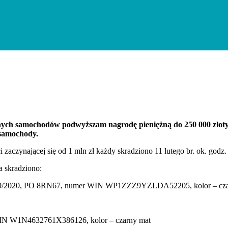
nych samochodów podwyższam nagrodę pieniężną do 250 000 złoty
 samochody.
zaczynającej się od 1 mln zł każdy skradziono 11 lutego br. ok. godz.
 skradziono:
 28/09/2020, PO 8RN67, numer WIN WP1ZZZ9YZLDA52205, kolor – cza
WIN W1N4632761X386126, kolor – czarny mat