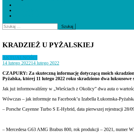
O NAS
REKLAMA
REDAKCJA
Szukaj:
KRADZIEŻ U PYŻALSKIEJ
AKTUALNOŚCI
14 lutego 2022
14 lutego 2022
CZAPURY:
Za skuteczną informację dotyczącą moich skradzio
Pyżalska, której 11 lutego 2022 roku skradziono dwa luksusowe
Jak już informowaliśmy w „Wieściach z Okolicy” dwa auta o wartości 
Wówczas – jak informuje na Facebook’u Izabella Łukomska-Pyżalska
– Porsche Cayenne Turbo S E-Hybrid, data pierwszej rejestracji
– Mercedesa G63 AMG Brabus 800, rok produkcji – 2021, numer 