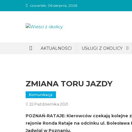
Skip
czwartek, 06 sierpnia, 2026
to
content
Wieści z okolicy
AKTUALNOŚCI
USŁUGI Z OKOLICY
ZMIANA TORU JAZDY
Komunikacja
22 Października 2021
POZNAŃ-RATAJE: Kierowców czekają kolejne 
rejonie Ronda Rataje na odcinku ul. Bolesła
Jadwigi w Poznaniu.