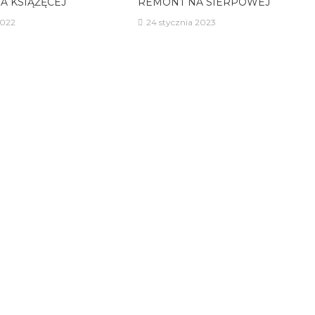
A KSIĄŻĘCEJ
REMONT NA SIERPOWEJ
2022
24 stycznia 2023