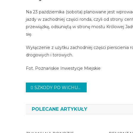
Na 23 października (sobota) planowane jest wprowad
jazdy w zachodniej części ronda, czyli od strony 
przewiązkę, odsuniętą w stronę mostu Królowej Jad
się.
Wyłączenie z użytku zachodniej części pierścienia
drogowych i torowych.
Fot. Poznańskie Inwestycje Miejskie
Nawigacja
SZKODY PO WICHURZE
wpisu
POLECANE ARTYKUŁY