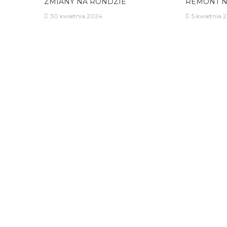
ZMIANY NA RONDZIE
REMONT N
30 kwietnia 2024
5 kwietnia 