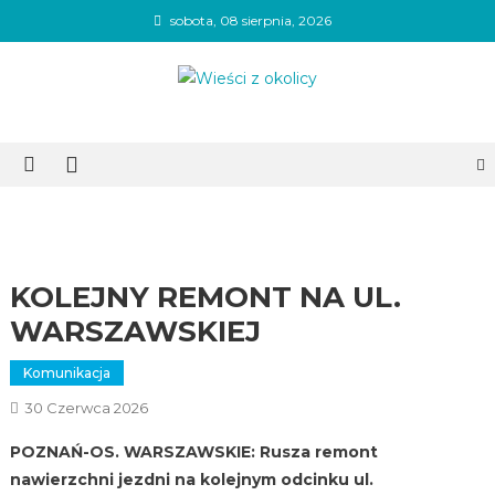
Skip
sobota, 08 sierpnia, 2026
to
content
Wieści z okolicy
KOLEJNY REMONT NA UL.
WARSZAWSKIEJ
Komunikacja
30 Czerwca 2026
POZNAŃ-OS. WARSZAWSKIE: Rusza remont
nawierzchni jezdni na kolejnym odcinku ul.