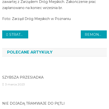
zawartej z Zarządem Dróg Miejskich. Zakończenie prac
zaplanowano na koniec września br.
Foto: Zarząd Dróg Miejskich w Poznaniu
Nawigacja
STRATY PO OSZUSTWACH
REMONT KOLEJNEGO ODCINKA
wpisu
POLECANE ARTYKUŁY
SZYBSZA PRZESIADKA
3 marca 2023
NIE DOJADĄ TRAMWAJE DO PĘTLI