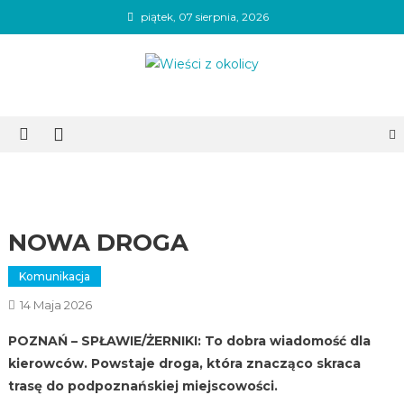
Skip
piątek, 07 sierpnia, 2026
to
content
Wieści z okolicy
NOWA DROGA
Komunikacja
14 Maja 2026
POZNAŃ – SPŁAWIE/ŻERNIKI: To dobra wiadomość dla
kierowców. Powstaje droga, która znacząco skraca
trasę do podpoznańskiej miejscowości.