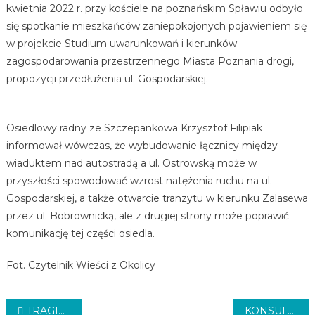
kwietnia 2022 r. przy kościele na poznańskim Spławiu odbyło
się spotkanie mieszkańców zaniepokojonych pojawieniem się
w projekcie Studium uwarunkowań i kierunków
zagospodarowania przestrzennego Miasta Poznania drogi,
propozycji przedłużenia ul. Gospodarskiej.
Osiedlowy radny ze Szczepankowa Krzysztof Filipiak
informował wówczas, że wybudowanie łącznicy między
wiaduktem nad autostradą a ul. Ostrowską może w
przyszłości spowodować wzrost natężenia ruchu na ul.
Gospodarskiej, a także otwarcie tranzytu w kierunku Zalasewa
przez ul. Bobrownicką, ale z drugiej strony może poprawić
komunikację tej części osiedla.
Fot. Czytelnik Wieści z Okolicy
Nawigacja
TRAGICZNY FINAŁ POSZUKIWAŃ
KONSULTACJE SPOŁECZNE