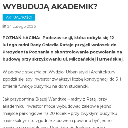
WYBUDUJĄ AKADEMIK?
AKTUALNOŚCI
24 Lutego 2026
POZNAŃ-ŁACINA: Podczas sesji, która odbyła się 12
lutego radni Rady Osiedla Rataje przyjęli wniosek do
Prezydenta Poznania o skontrolowanie pozwolenia na
budowę przy skrzyżowaniu ul. Milczańskiej i Brneńskiej.
W połowie stycznia br. Wydział Urbanistyki i Architektury
zgodził się, aby inwestor zwiększył liczbę kondygnacji do 5 i
zmienił funkcję budynku na dom studencki.
Jak przypomina Błażej Wandtke – radny z Rataj, przy
akademiku inwestor może wybudować zaledwie jedno
miejsce parkingowe na 20 łóżek – przy zwykłym budynku
mieszkalnym to zgodnie z prawem powinno być jedno
miejsce na mieszkanie. Dodał on, że funkcja „domu