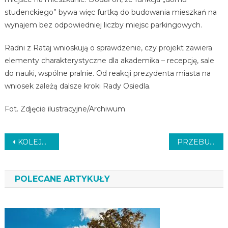
studenckiego” bywa więc furtką do budowania mieszkań na
wynajem bez odpowiedniej liczby miejsc parkingowych.
Radni z Rataj wnioskują o sprawdzenie, czy projekt zawiera
elementy charakterystyczne dla akademika – recepcję, sale
do nauki, wspólne pralnie. Od reakcji prezydenta miasta na
wniosek zależą dalsze kroki Rady Osiedla.
Fot. Zdjęcie ilustracyjne/Archiwum
Nawigacja
KOLEJNA DEWASTACJA BILETOMATU
PRZEBUDOWA ULICY
wpisu
POLECANE ARTYKUŁY