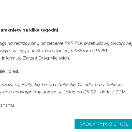
amknięty na kilka tygodni.
 uwagi na realizowaną na zlecenie PKP PLK przebudowę towarowe
wym w ciągu ul. Starachowickiej (LK395 km 11,928),
–
informuje Zarząd Dróg Miejskich.
k i piesi.
szawską, Bałtycką, Leśną i Zielińską. Osiedlom na Zielińcu,
tanie udostępniony dojazd ul. Leśną od DK 92 –
dodaje ZDM.
oznaniu
RADNY PYTA O CHODNIKI