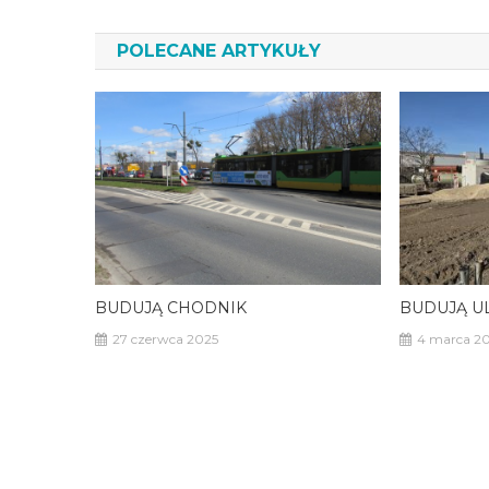
wpisu
POLECANE ARTYKUŁY
BUDUJĄ CHODNIK
BUDUJĄ U
27 czerwca 2025
4 marca 2