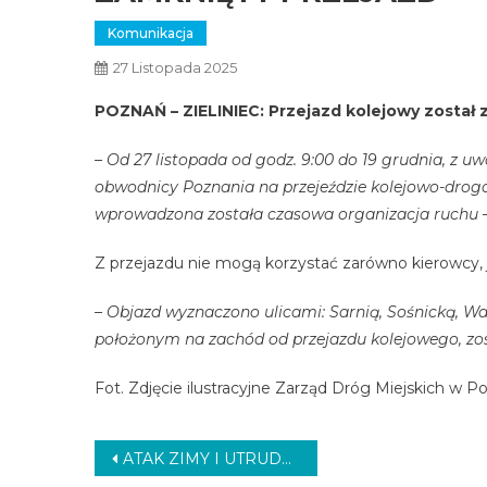
Komunikacja
27 Listopada 2025
POZNAŃ – ZIELINIEC: Przejazd kolejowy został z
– Od 27 listopada od godz. 9:00 do 19 grudnia, z
obwodnicy Poznania na przejeździe kolejowo-drogo
wprowadzona została czasowa organizacja ruchu 
Z przejazdu nie mogą korzystać zarówno kierowcy, ja
– Objazd wyznaczono ulicami: Sarnią, Sośnicką, War
położonym na zachód od przejazdu kolejowego, zos
Fot. Zdjęcie ilustracyjne Zarząd Dróg Miejskich w P
Nawigacja
ATAK ZIMY I UTRUDNIENIA