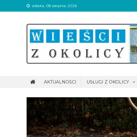
Skip
sobota, 08 sierpnia, 2026
to
content
Wieści z okolicy
AKTUALNOŚCI
USŁUGI Z OKOLICY