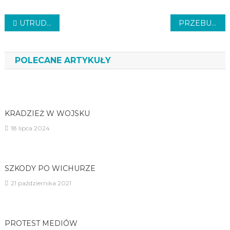
Nawigacja
UTRUDNIENIA I ZMIANY W KONINKU
PRZEBUDOWA MOSTU
wpisu
POLECANE ARTYKUŁY
KRADZIEŻ W WOJSKU
18 lipca 2024
SZKODY PO WICHURZE
21 października 2021
PROTEST MEDIÓW