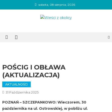
Skip
sobota, 08 sierpnia, 2026
to
content
Wieści z okolicy
POŚCIG I OBŁAWA
(AKTUALIZACJA)
AKTUALNOŚCI
31 Października 2025
POZNAŃ – SZCZEPANKOWO: Wieczorem, 30
października na ul. Ostrowskiej, w pobliżu ul.