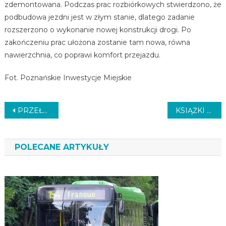
zdemontowana. Podczas prac rozbiórkowych stwierdzono, że
podbudowa jezdni jest w złym stanie, dlatego zadanie
rozszerzono o wykonanie nowej konstrukcji drogi. Po
zakończeniu prac ułożona zostanie tam nowa, równa
nawierzchnia, co poprawi komfort przejazdu.
Fot. Poznańskie Inwestycje Miejskie
Nawigacja
PRZEŁOM W LECZENIU
KSIĄŻKI DLA SZPITALA
wpisu
POLECANE ARTYKUŁY