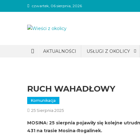
Skip
czwartek, 06 sierpnia, 2026
to
content
Wieści z okolicy
AKTUALNOŚCI
USŁUGI Z OKOLICY
RUCH WAHADŁOWY
Komunikacja
25 Sierpnia 2025
MOSINA: 25 sierpnia pojawiły się kolejne utr
431 na trasie Mosina-Rogalinek.