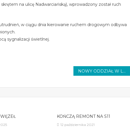
 skrętem na ulicę Nadwarciańską), wprowadzony został ruch
a utrudnień, w ciągu dnia kierowanie ruchem drogowym odbywa
nionych.
 sygnalizacji świetlnej.
NOWY ODDZIAŁ W LECZNICY
 WĘZEŁ
KOŃCZĄ REMONT NA S11
2025
12 października 2021