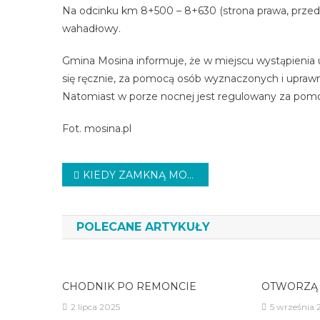
Na odcinku km 8+500 – 8+630 (strona prawa, przed
wahadłowy.
Gmina Mosina informuje, że w miejscu wystąpieni
się ręcznie, za pomocą osób wyznaczonych i upraw
Natomiast w porze nocnej jest regulowany za pomocą
Fot. mosina.pl
Nawigacja
KIEDY ZAMKNĄ MOST?
wpisu
POLECANE ARTYKUŁY
CHODNIK PO REMONCIE
OTWORZĄ
2 lipca 2025
5 września 