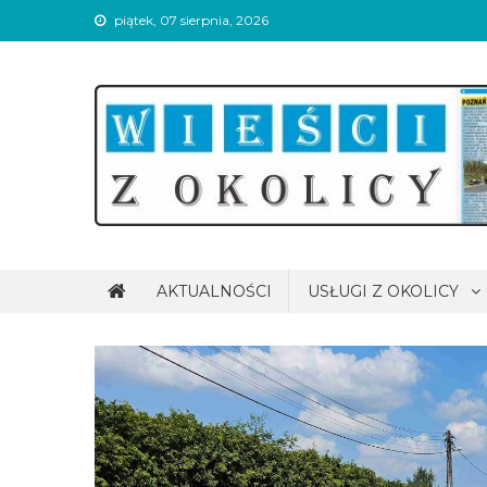
Skip
piątek, 07 sierpnia, 2026
to
content
Wieści z okolicy
AKTUALNOŚCI
USŁUGI Z OKOLICY