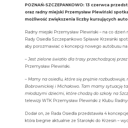
POZNAŃ-SZCZEPANKOWO: 13 czerwca przedstaw
oraz radny miejski Przemysław Plewiński spotk
możliwość zwiększenia liczby kursujących aut
Radny miejski Przemysław Plewiński – na co dzie
Rady Osiedla Szczepankowo Spławie Krzesinki spot
aby porozmawiać o koncepcji nowego autobusu na
– Jest zielone światło dla trasy przechodzącej prz
Przemysław Plewiński.
– Mamy na osiedlu, które się prężnie rozbudowuje, 
Bobrownickiej i Michałowo. Tam mamy sytuację ta
młodszymi dziećmi, które chodzą do szkoły na Szc
telewizji WTK Przemysław Plewiński z Klubu Radny
Dodał on, że Rada Osiedla przedstawiła 4 koncepcje,
która biegnie aktualnie ze Starołęki do Krzesin – w