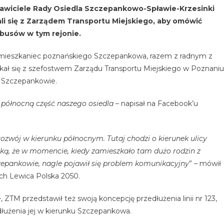
iciele Rady Osiedla Szczepankowo-Spławie-Krzesinki
ali się z Zarządem Transportu Miejskiego, aby omówić
obusów w tym rejonie.
ń mieszkaniec poznańskiego Szczepankowa, razem z radnym z
kał się z szefostwem Zarządu Transportu Miejskiego w Poznaniu
 Szczepankowie.
ez północną część naszego osiedla
– napisał na Facebook’u
rozwój w kierunku północnym. Tutaj chodzi o kierunek ulicy
ką, że w momencie, kiedy zamieszkało tam dużo rodzin z
zepankowie, nagle pojawił się problem komunikacyjny
” – mówił
ch Lewica Polska 2050.
 ZTM przedstawił też swoją koncepcję przedłużenia linii nr 123,
ydłużenia jej w kierunku Szczepankowa.