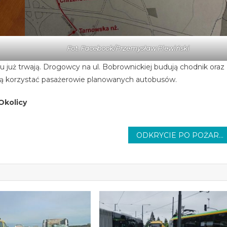
Fot. Facebook/Przemysław Plewiński
u już trwają. Drogowcy na ul. Bobrownickiej budują chodnik oraz
ają korzystać pasażerowie planowanych autobusów.
Okolicy
ODKRYCIE PO POŻARZE