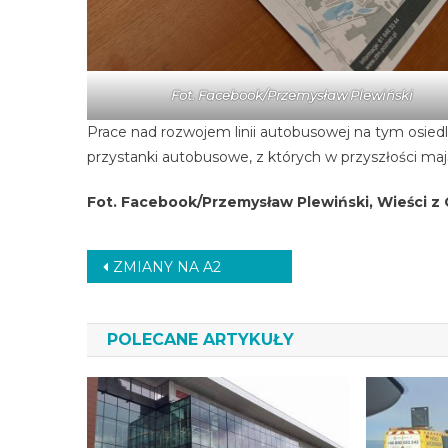
Fot. Facebook/Przemysław Plewiński
Prace nad rozwojem linii autobusowej na tym osiedl
przystanki autobusowe, z których w przyszłości m
Fot. Facebook/Przemysław Plewiński, Wieści z 
Nawigacja
ZMIANY NA A2
wpisu
POLECANE ARTYKUŁY