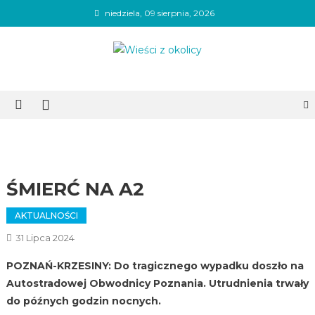
Skip
niedziela, 09 sierpnia, 2026
to
content
Wieści z okolicy
ŚMIERĆ NA A2
AKTUALNOŚCI
31 Lipca 2024
POZNAŃ-KRZESINY:
Do tragicznego wypadku doszło na
Autostradowej Obwodnicy Poznania. Utrudnienia trwały
do późnych godzin nocnych.