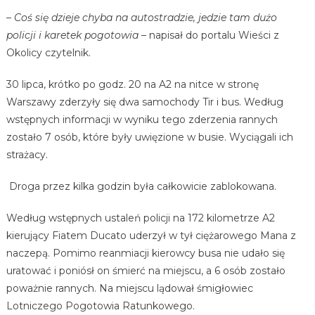
– Coś się dzieje chyba na autostradzie, jedzie tam dużo
policji i karetek pogotowia
– napisał do portalu Wieści z
Okolicy czytelnik.
30 lipca, krótko po godz. 20 na A2 na nitce w stronę
Warszawy zderzyły się dwa samochody Tir i bus. Według
wstępnych informacji w wyniku tego zderzenia rannych
zostało 7 osób, które były uwięzione w busie. Wyciągali ich
strażacy.
Droga przez kilka godzin była całkowicie zablokowana.
Według wstępnych ustaleń policji na 172 kilometrze A2
kierujący Fiatem Ducato uderzył w tył ciężarowego Mana z
naczepą. Pomimo reanmiacji kierowcy busa nie udało się
uratować i poniósł on śmierć na miejscu, a 6 osób zostało
poważnie rannych. Na miejscu lądował śmigłowiec
Lotniczego Pogotowia Ratunkowego.