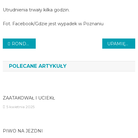
Utrudnienia trwały kilka godzin.
Fot. Facebook/Gdzie jest wypadek w Poznaniu
Nawigacja
RONDO DO ZMIANY
UPAMIĘTNILI POWSTAŃCA
wpisu
POLECANE ARTYKUŁY
ZAATAKOWAŁ I UCIEKŁ
5 kwietnia 2025
PIWO NA JEZDNI