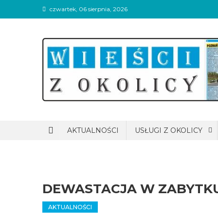
Skip
czwartek, 06 sierpnia, 2026
to
content
Wieści z okolicy
AKTUALNOŚCI
USŁUGI Z OKOLICY
DEWASTACJA W ZABYTK
AKTUALNOŚCI