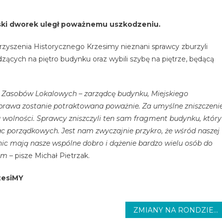
ski dworek uległ poważnemu uszkodzeniu.
rzyszenia Historycznego Krzesimy nieznani sprawcy zburzyli
cych na piętro budynku oraz wybili szybę na piętrze, będącą
Zasobów Lokalowych – zarządcę budynku, Miejskiego
sprawa zostanie potraktowana poważnie. Za umyślne zniszczeni
 wolności.
Sprawcy zniszczyli ten sam fragment budynku, który
ac porządkowych. Jest nam zwyczajnie przykro, że wśród naszej
nic mają nasze wspólne dobro i dążenie bardzo wielu osób do
kim
– pisze Michał Pietrzak.
zesiMY
ZMIANY NA RONDZIE