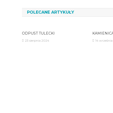
wpisu
POLECANE ARTYKUŁY
ODPUST TULECKI
KAMIENIC
23 sierpnia 2024
14 września