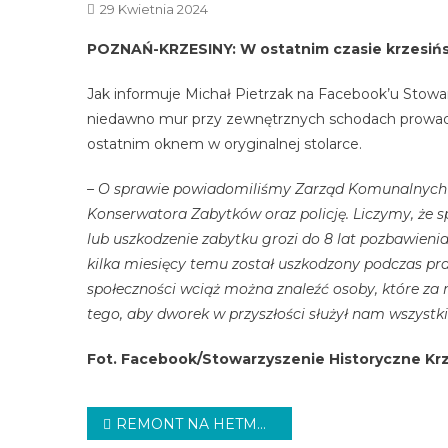
29 Kwietnia 2024
POZNAŃ-KRZESINY: W ostatnim czasie krzesiń
Jak informuje Michał Pietrzak na Facebook’u Stowa
niedawno mur przy zewnętrznych schodach prowadzą
ostatnim oknem w oryginalnej stolarce.
– O sprawie powiadomiliśmy Zarząd Komunalnych 
Konserwatora Zabytków oraz policję. Liczymy, że 
lub uszkodzenie zabytku grozi do 8 lat pozbawienia
kilka miesięcy temu został uszkodzony podczas pr
społeczności wciąż można znaleźć osoby, które za 
tego, aby dworek w przyszłości służył nam wszyst
Fot. Facebook/Stowarzyszenie Historyczne Kr
Nawigacja
REMONT NA HETMAŃSKIEJ