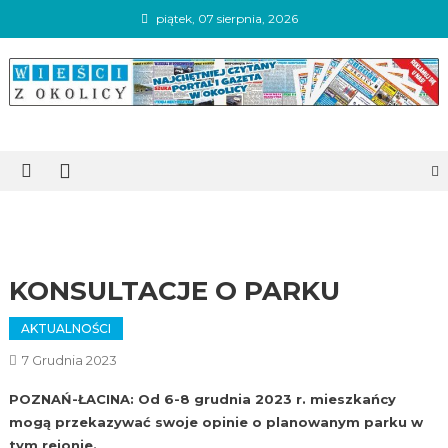
Skip
piątek, 07 sierpnia, 2026
to
content
Wieści z okolicy
KONSULTACJE O PARKU
AKTUALNOŚCI
7 Grudnia 2023
POZNAŃ-ŁACINA: Od 6-8 grudnia 2023 r. mieszkańcy
mogą przekazywać swoje opinie o planowanym parku w
tym rejonie.