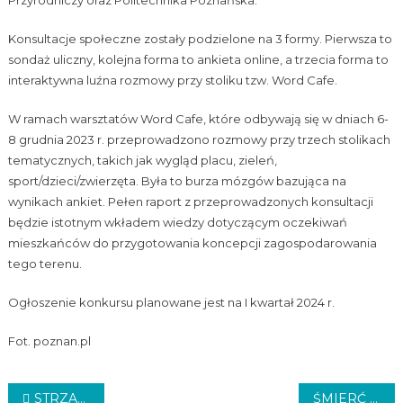
Konsultacje społeczne zostały podzielone na 3 formy. Pierwsza to
sondaż uliczny, kolejna forma to ankieta online, a trzecia forma to
interaktywna luźna rozmowy przy stoliku tzw. Word Cafe.
W ramach warsztatów Word Cafe, które odbywają się w dniach 6-
8 grudnia 2023 r. przeprowadzono rozmowy przy trzech stolikach
tematycznych, takich jak wygląd placu, zieleń,
sport/dzieci/zwierzęta. Była to burza mózgów bazująca na
wynikach ankiet. Pełen raport z przeprowadzonych konsultacji
będzie istotnym wkładem wiedzy dotyczącym oczekiwań
mieszkańców do przygotowania koncepcji zagospodarowania
tego terenu.
Ogłoszenie konkursu planowane jest na I kwartał 2024 r.
Fot. poznan.pl
Nawigacja
STRZAŁY PRZED KANTOREM
ŚMIERĆ BEZDOMNEGO