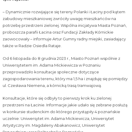
– Dynamicznie rozwijające się tereny Polanki i Łaciny pod kątem
zabudowy mieszkaniowej zwróciły uwagę mieszkańców na
potrzebę przestrzeni zielonej. Wspólna inicjatywa Miasta Poznań,
proboszcza parafii Łacina oraz Fundacji Zakłady Kórnickie
zaowocowały – informuje Artur Gumny radny miejski, zasiadający
także w Radzie Osiedla Rataje.
Od 6 listopada do 8 grudnia 2023 r., Miasto Poznań wspólnie z
Uniwersytetem im. Adama Mickiewicza w Poznaniu
przeprowadziło konsultacje społeczne dotyczące
zagospodarowania terenu, który ma 1,5 ha i znajduję się pomiędzy
ul. Czesława Niemena, a kórnicką trasą tramwajową.
Konsultacje, które się odbyły to pierwszy krok ku zielonej
przestrzeni na Łacinie. Informacje jakie udało się zebrane posłużą
w konkursie studenckim do którego przystąpiły 4 poznańskie
uczelnie: Uniwersytet im. Adama Mickiewicza, Uniwersytet
Artystyczny im. Magdaleny Abakanowicz, Uniwersytet
Przyrodniczy oraz Politechnika Poznańska.