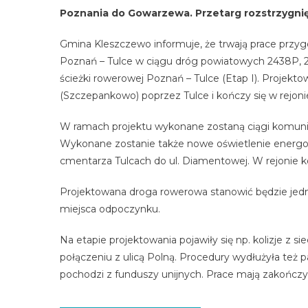
Poznania do Gowarzewa. Przetarg rozstrzygnię
Gmina Kleszczewo informuje, że trwają prace przyg
Poznań – Tulce w ciągu dróg powiatowych 2438P, 
ścieżki rowerowej Poznań – Tulce (Etap I). Projekt
(Szczepankowo) poprzez Tulce i kończy się w rejoni
W ramach projektu wykonane zostaną ciągi komunika
Wykonane zostanie także nowe oświetlenie energ
cmentarza Tulcach do ul. Diamentowej. W rejonie 
Projektowana droga rowerowa stanowić będzie jedn
miejsca odpoczynku.
Na etapie projektowania pojawiły się np. kolizje z
połączeniu z ulicą Polną. Procedury wydłużyła też 
pochodzi z funduszy unijnych. Prace mają zakończy