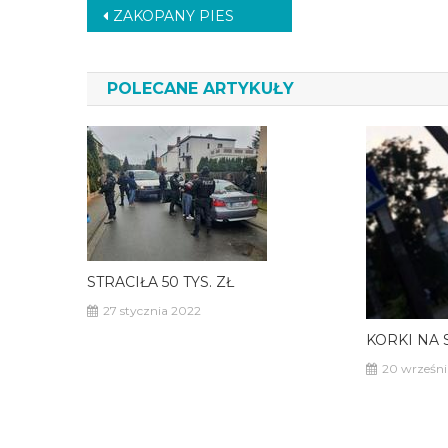
Nawigacja
ZAKOPANY PIES
wpisu
POLECANE ARTYKUŁY
STRACIŁA 50 TYS. ZŁ
27 stycznia 2022
KORKI NA 
20 wrześni