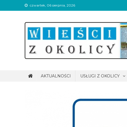
Skip
czwartek, 06 sierpnia, 2026
to
content
Wieści z okolicy
AKTUALNOŚCI
USŁUGI Z OKOLICY