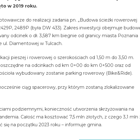
to w 2019 roku.
otowawcze do realizacji zadania pn. „Budowa ścieżki rowerowej
2429P, 2489P (była DW 433). Zakres inwestycji obejmuje budow
owany odcinek o dł. 3,587 km biegnie od granicy miasta Poznania
e ul. Diamentowej w Tulcach.
cji pieszej i rowerowej o szerokościach od 1,50 m do 3,50 m.
ooszczędne na odcinkach od km 0+00 do km 0+500 oraz od
kościoła wybudowany zostanie parking rowerowy (Bike&Ride).
ocześnie ciąg spacerowy, przy którym zostaną zlokalizowane
 sieciami podziemnymi, konieczność utworzenia skrzyżowania na
pandemia. Całość ma kosztować 7,5 mln złotych, z czego 3,1 mln 
ć się na początku 2023 roku – informuje gmina.